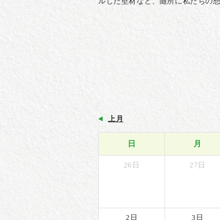
ルした壁材など、随所に私たちの
上月
日
月
26日
27日
2日
3日